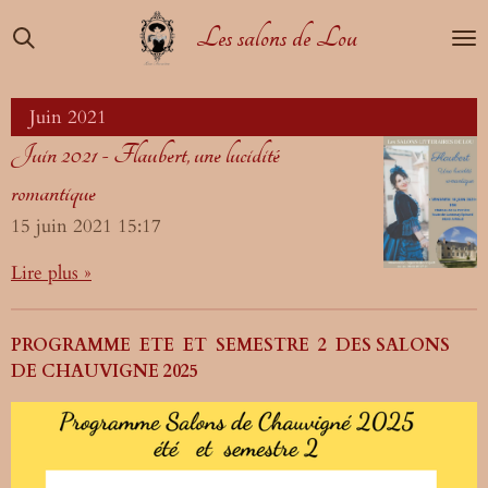
Passer
Les salons de Lou
au
contenu
principal
Juin 2021
Juin 2021 - Flaubert, une lucidité
romantique
15 juin 2021
15:17
Lire plus »
PROGRAMME ETE ET SEMESTRE 2 DES SALONS
DE CHAUVIGNE 2025