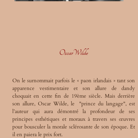
OscarWilde
On le surnommait parfois
le « paon irlandais » tant son
apparence vestimentaire et son allure de dandy
choquait en cette fin de 19
ème
siècl
e. Mais derr
ière
son allure
, Oscar Wilde
, le "prince du langage",
est
l’auteur qui aura démontré la profondeur de ses
principes esthétiques et moraux à travers ses œuvres
pour bousculer la mo
rale sclérosante de son époque. Et
i
l en paiera le prix fort
.